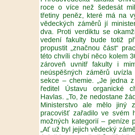
roce o více než šedesát mil
třetiny peněz, které má na v
vědeckých záměrů jí minister
dva. Proti verdiktu se okamž
vedení fakulty bude totiž p
propustit „značnou část“ pra
této chvíli chybí něco kolem 3
zároveň uvnitř fakulty i mim
neúspěšných záměrů uvízla 
sekce – chemie. „Je jedna z 
ředitel Ústavu organické 
Havlas. „To, že nedostane žádn
Ministerstvo ale mělo jiný 
pracovišť zařadilo ve svém h
možných kategorií – peníze př
„Ať už byl jejich vědecký záměr