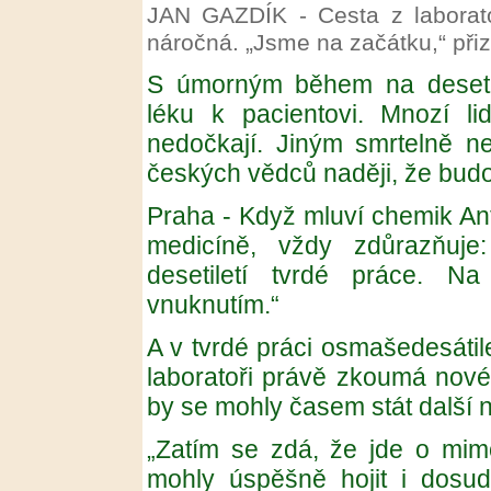
JAN GAZDÍK - Cesta z laborato
náročná. „Jsme na začátku,“ přiz
S úmorným během na desetile
léku k pacientovi. Mnozí li
nedočkají. Jiným smrtelně 
českých vědců naději, že budo
Praha - Když mluví chemik An
medicíně, vždy zdůrazňuje
desetiletí tvrdé práce. N
vnuknutím.“
A v tvrdé práci osmašedesátil
laboratoři právě zkoumá nové 
by se mohly časem stát další n
„Zatím se zdá, že jde o mimo
mohly úspěšně hojit i dosud 