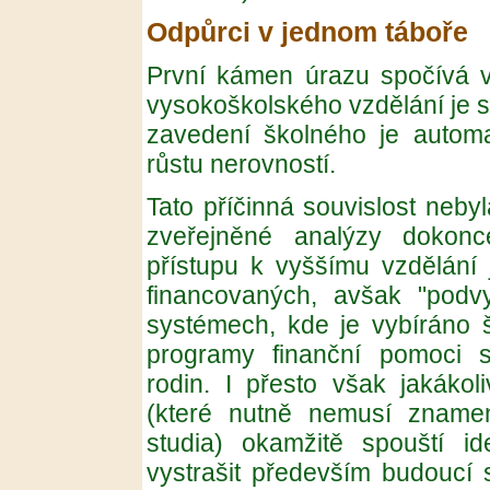
Odpůrci v jednom táboře
První kámen úrazu spočívá v
vysokoškolského vzdělání je 
zavedení školného je automa
růstu nerovností.
Tato příčinná souvislost neb
zveřejněné analýzy dokonc
přístupu k vyššímu vzdělání 
financovaných, avšak "podv
systémech, kde je vybíráno 
programy finanční pomoci s
rodin. I přesto však jakákol
(které nutně nemusí zname
studia) okamžitě spouští id
vystrašit především budoucí 