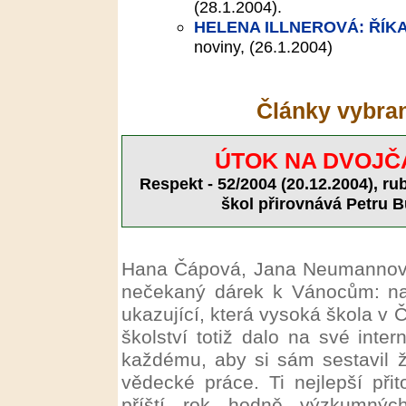
(28.1.2004).
HELENA ILLNEROVÁ: ŘÍKA
noviny, (26.1.2004)
Články vybran
ÚTOK NA DVOJČ
Respekt - 52/2004 (20.12.2004), r
škol přirovnává Petru B
Hana Čápová, Jana Neumannová:
nečekaný dárek k Vánocům: n
ukazující, která vysoká škola v Č
školství totiž dalo na své inte
každému, aby si sám sestavil že
vědecké práce. Ti nejlepší při
příští rok hodně výzkumných