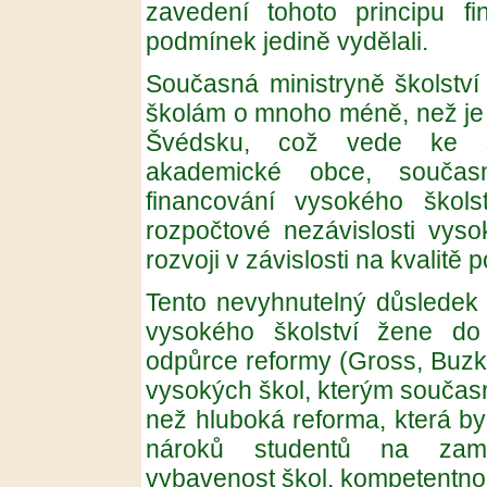
zavedení tohoto principu f
podmínek jedině vydělali.
Současná ministryně školstv
školám o mnoho méně, než je 
Švédsku, což vede ke stá
akademické obce, součas
financování vysokého škols
rozpočtové nezávislosti vyso
rozvoji v závislosti na kvalitě
Tento nevyhnutelný důsledek 
vysokého školství žene do 
odpůrce reformy (Gross, Buzko
vysokých škol, kterým součas
než hluboká reforma, která b
nároků studentů na zaměř
vybavenost škol, kompetentnost