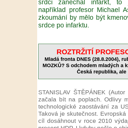
srdci zanechal infarkt, to
například profesor Michael A
zkoumání by mělo být kmeno
srdce po infarktu.
ROZTRŽITÍ PROFESO
Mladá fronta DNES (28.8.2004), 
MOZKŮ? S odchodem mladých a kva
Česká republika, ale 
STANISLAV ŠTĚPÁNEK (Autor je
začala bít na poplach. Odlivy 
technologické zaostávání za US
Taková je skutečnost. Evropská u
cíl dosáhnout v roce 2010 výda