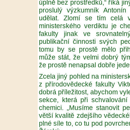
úplně bez prostředků,“ říká ji
proslulý výzkumník Antonín
udělat. Zlomí se tím celá v
ministerského verdiktu je c
fakulty jinak ve srovnateln
publikační činnosti svých p
tomu by se prostě mělo přih
může stát, že velmi dobrý tý
že prostě nenapsal dobře jeden
Zcela jiný pohled na ministers
z přírodovědecké fakulty Vikt
dobrá příležitost, abychom vyle
sekce, která při schvalování
chemici. „Musíme stanovit pe
větší kvalitě zdejšího vědeck
plné síle to, co tu pod povrche