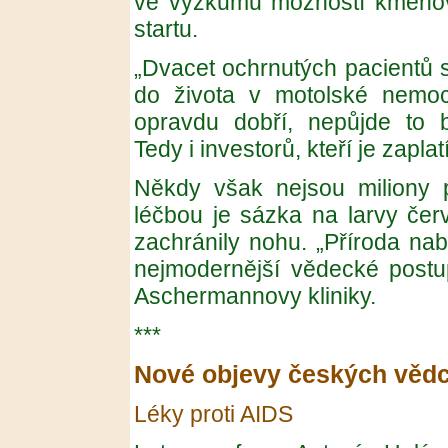
ve výzkumu možností kmenov
startu.
„Dvacet ochrnutých pacientů
do života v motolské nemoc
opravdu dobří, nepůjde to be
Tedy i investorů, kteří je zaplatí
Někdy však nejsou miliony p
léčbou je sázka na larvy čer
zachránily nohu. „Příroda nab
nejmodernější vědecké postup
Aschermannovy kliniky.
***
Nové objevy českých věd
Léky proti AIDS