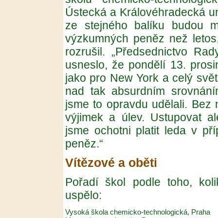
Ústecká a Královéhradecká univ
ze stejného balíku budou mí
výzkumných peněz než letos,
rozrušil. „Předsednictvo Ra
usneslo, že pondělí 13. prosi
jako pro New York a celý svět 
nad tak absurdním srovnáním
jsme to opravdu udělali. Bez
výjimek a úlev. Ustupovat a
jsme ochotni platit leda v p
peněz.“
Vítězové a oběti
Pořadí škol podle toho, kol
uspělo:
Vysoká škola chemicko-technologická, Praha