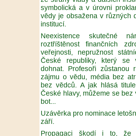
symbolická a v úrovni prokla
vědy je obsažena v různých 
institucí.
Neexistence skutečné náro
roztříštěnost finančních z
veřejnosti, nepružnost státn
České republiky, který se
dohnat. Profesoři zůstanou r
zájmu o vědu, média bez atra
bez vědců. A jak hlásá titul
České hlavy, můžeme se bez v
bot...
Uzávěrka pro nominace letošní
září.
Propagaci škodí i to, že