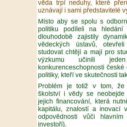
věda trpí neduhy, které přerů
uznávají i sami představitelé
Místo aby se spolu s odborn
politiku podíleli na hledán
dlouhodobě zajistily dynam
vědeckých ústavů, otevřel
studovat chtějí a mají pro st
výzkumu učinili jed
konkurenceschopnosti české e
politiky, kteří ve skutečnosti 
Problém je totiž v tom, že
školství i vědy se neobejde
jejich financování, která nu
kapitálu, znalostí a inovací 
odpovědnosti vůči hlavním k
investoři).