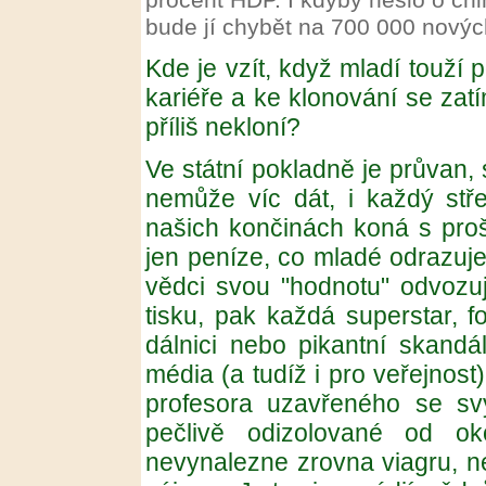
procent HDP. I kdyby nešlo o chim
bude jí chybět na 700 000 novýc
Kde je vzít, když mladí touží
kariéře a ke klonování se zatí
příliš nekloní?
Ve státní pokladně je průvan
nemůže víc dát, i každý stř
našich končinách koná s proš
jen peníze, co mladé odrazuj
vědci svou "hodnotu" odvozuj
tisku, pak každá superstar, f
dálnici nebo pikantní skandá
média (a tudíž i pro veřejnost
profesora uzavřeného se sv
pečlivě odizolované od ok
nevynalezne zrovna viagru, ne