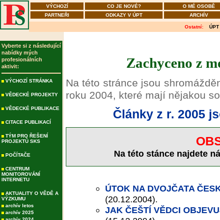
VÝCHOZÍ
CO JE NOVÉ?
O MÉ OSOBĚ
PARTNEŘI
ODKAZY V ÚPT
ARCHÍV
Ostatní:
ÚPT
Vyberte si z následující
nabídky mých
Zachyceno z mé
profesionálních
aktivit:
Na této stránce jsou shromážděn
VÝCHOZÍ STRÁNKA
roku 2004, které mají nějakou so
VĚDECKÉ PROJEKTY
VĚDECKÉ PUBLIKACE
Články z r. 2005 j
CITACE PUBLIKACÍ
TÝM PRO ŘEŠENÍ
OBS
PROJEKTŮ SKS
Na této stánce najdete nás
POČÍTAČE
CENTRUM
MONITOROVÁNÍ
INTERNETU
ÚTOK NA DVOJČATA ČES
AKTUALITY O VĚDĚ A
(20.12.2004).
VÝZKUMU
archív letos
JAK ČEŠTÍ VĚDCI OBJEVU
archív 2025
archív 2024