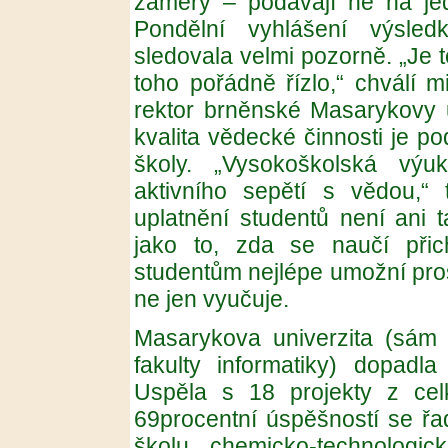
záměry – podávají ne na jed
Pondělní vyhlášení výsle
sledovala velmi pozorně. „Je t
toho pořádně řízlo,“ chválí m
rektor brněnské Masarykovy un
kvalita vědecké činnosti je pod
školy. „Vysokoškolská vý
aktivního sepětí s vědou,“ 
uplatnění studentů není ani ta
jako to, zda se naučí při
studentům nejlépe umožní pros
ne jen vyučuje.
Masarykova univerzita (sám
fakulty informatiky) dopadl
Uspěla s 18 projekty z ce
69procentní úspěšností se ř
školu chemicko-technologi