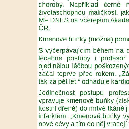
choroby. Například černé n
životaschopnou maličkost, jak
MF DNES na včerejším Akad
ČR.
Kmenové buňky (možná) pomáh
S vyčerpávajícím během na d
léčebné postupy i profesor
ojedinělou léčbou poškozenýc
začal teprve před rokem. „Z
tak za pět let,“ odhaduje kardio
Jedinečnost postupu profe
vpravuje kmenové buňky (získá
kostní dřeně) do mrtvé tkáně j
infarktem. „Kmenové buňky vyt
nové cévy a tím do něj vracejí 