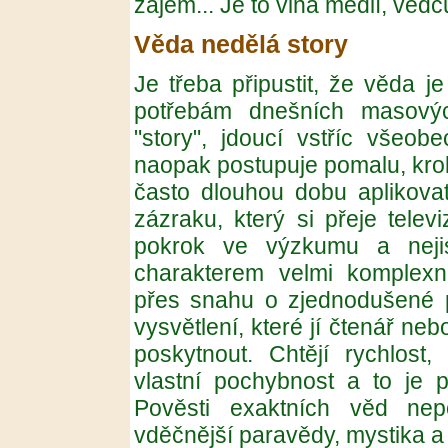
zájem... Je to vina médií, vě
Věda nedělá story
Je třeba připustit, že věda j
potřebám dnešních masovýc
"story", jdoucí vstříc všeo
naopak postupuje pomalu, krok
často dlouhou dobu aplikovat
zázraku, který si přeje tele
pokrok ve výzkumu a neji
charakterem velmi komplexní
přes snahu o zjednodušené p
vysvětlení, které jí čtenář neb
poskytnout. Chtějí rychlost,
vlastní pochybnost a to je p
Pověsti exaktních věd nep
vděčnější paravědy, mystika 