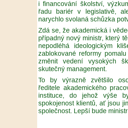
i financování školství, výzk
řadu bariér v legislativě, a
narychlo svolaná schůzka potv
Zdá se, že akademická i věde
případný nový ministr, který 
nepodléhá ideologickým kliš
zablokované reformy pomalu 
změnit vedení vysokých š
skutečný management.
To by výrazně zvětšilo oso
ředitele akademického praco
instituce, do jehož výše b
spokojenost klientů, ať jsou ji
společnost. Lepší bude ministr,