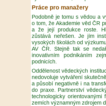
Práce pro manažery
Podobně je tomu s vědou a 
o tom, že Akademie věd ČR pr
a že její produkce roste. H
zůstává neřešen. Je jím inst
vysokých školách od výzkumu
AV ČR. Stejně tak se nedař
inovativním podnikáním ze
podnicích.
Oddělenost vědeckých institu
nedovoluje vytváření skutečn
a působí negativně i na tran
do praxe. Partnerství vědeck
technologicky orientovanými f
zemích významným zdrojem dy