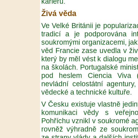
kariéru.
Živá věda
Ve Velké Británii je populari
tradicí a je podporována in
soukromými organizacemi, jak
věd Francie zase uvedla v živ
který by měl vést k dialogu me
na školách. Portugalské minis
pod heslem Ciencia Viva (Ž
nevládní celostátní agentury
vědecké a technické kultuře.
V Česku existuje vlastně jedi
komunikaci vědy s veřejno
Pohříchu vznikl v soukromé ag
rovněž výhradně ze soukromý
ze strany vlády a dalších insti