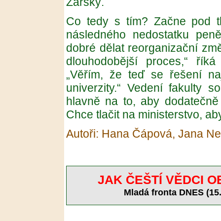
Žárský.
Co tedy s tím? Začne pod t
následného nedostatku peně
dobré dělat reorganizační zm
dlouhodobější proces,“ říká
„Věřím, že teď se řešení na
univerzity.“ Vedení fakulty s
hlavně na to, aby dodatečně
Chce tlačit na ministerstvo, ab
Autoři: Hana Čápová, Jana 
JAK ČEŠTÍ VĚDCI O
Mladá fronta DNES (15