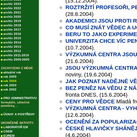
(15.12.2004).
archív 2023
ROZTRŽITÍ PROFESOŘI, P
archív 2022
archív 2021
(28.8.2004)
archív 2020
AKADEMICI JSOU PROTI 
archív 2019
archív 2018
CO MUSÍ ZNÁT VĚDEC A U
archív 2017
BERU TO JAKO EXPERIM
archív 2016
archív 2015
UNIVERZITA CHCE VÍC P
archív 2014
(10.7.2004).
archív 2013
archív 2012
VÝZKUMNÁ CENTRA JSO
archív 2011-2010
archív 2009-2005
(21.6.2004)
JSOU VÝZKUMNÁ CENTRA
ZACHYCENO Z MÉDIÍ:
aktuální rok
noviny, (19.6.2004)
rok 2005
JAK POZNAT NADĚJNÉ V
rok 2004
rok 2003
BEZ PENĚZ NA VĚDU Z NÁ
rok 2002
fronta DNES, (15.6.2004)
PRO ADMINISTRATIVU
CENY PRO VĚDCE
Mladá f
formuláře, užitečné
pomůcky, ..
VÝZKUMNÁ CENTRA - VYH
(12.6.2004)
ÚVAHY A POSTŘEHY
OCENĚNÍ ZA POPULARIZA
UKONČENÉ AKTIVITY:
ČESKÉ HLAVIČKY SHÁNĚ
LABORATOŘ EM
CSEM
(4.6.2004)
EUREM