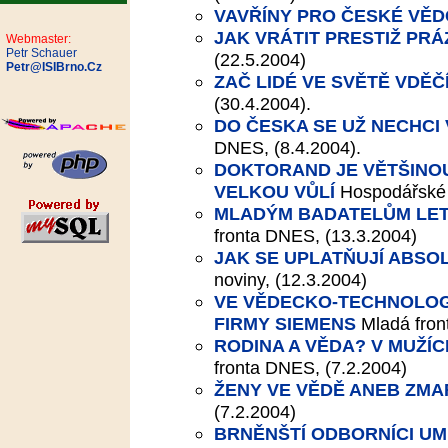
VAVŘÍNY PRO ČESKÉ VĚD
JAK VRÁTIT PRESTIŽ PR
Webmaster:
Petr Schauer
(22.5.2004)
Petr@ISIBrno.Cz
ZAČ LIDÉ VE SVĚTĚ VDĚ
(30.4.2004).
DO ČESKA SE UŽ NECHCI 
DNES, (8.4.2004).
DOKTORAND JE VĚTŠINOU
VELKOU VŮLÍ
Hospodářské 
MLADÝM BADATELŮM LET
fronta DNES, (13.3.2004)
JAK SE UPLATŇUJÍ ABSO
noviny, (12.3.2004)
VE VĚDECKO-TECHNOLOG
FIRMY SIEMENS
Mladá fron
RODINA A VĚDA? V MUŽÍC
fronta DNES, (7.2.2004)
ŽENY VE VĚDĚ ANEB ZM
(7.2.2004)
BRNĚNŠTÍ ODBORNÍCI UM