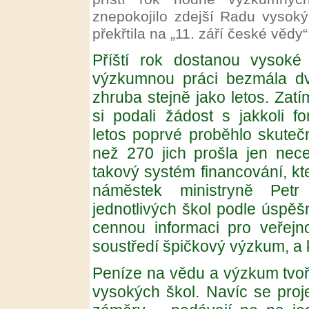
znepokojilo zdejší Radu vysokýc
překřtila na „11. září české vědy“
Příští rok dostanou vysok
výzkumnou práci bezmála dvě
zhruba stejně jako letos. Zatí
si podali žádost s jakkoli 
letos poprvé proběhlo skuteč
než 270 jich prošla jen nec
takový systém financování, kte
náměstek ministryně Petr
jednotlivých škol podle úspěšn
cennou informaci pro veřejn
soustředí špičkový výzkum, a 
Peníze na vědu a výzkum tvoř
vysokých škol. Navíc se proj