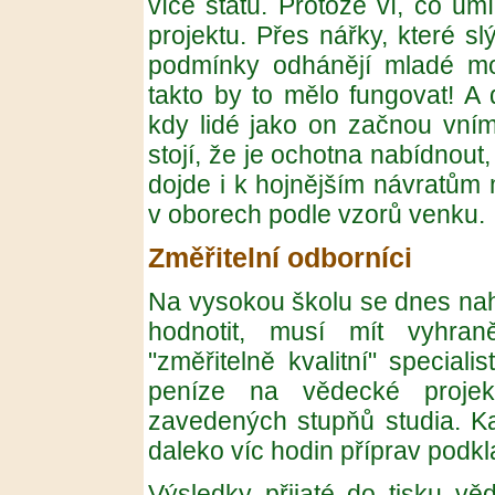
více států. Protože ví, co um
projektu. Přes nářky, které s
podmínky odhánějí mladé mo
takto by to mělo fungovat! A
kdy lidé jako on začnou vním
stojí, že je ochotna nabídnout,
dojde i k hojnějším návratům
v oborech podle vzorů venku.
Změřitelní odborníci
Na vysokou školu se dnes nahlí
hodnotit, musí mít vyhraně
"změřitelně kvalitní" speciali
peníze na vědecké projekt
zavedených stupňů studia. K
daleko víc hodin příprav podkl
Výsledky přijaté do tisku v