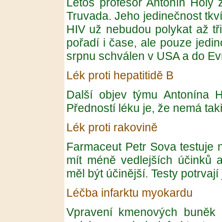
Letos profesor Antonín Holý z
Truvada. Jeho jedinečnost tkví 
HIV už nebudou polykat až tř
pořadí i čase, ale pouze jedin
srpnu schválen v USA a do Evr
Lék proti hepatitidě B
Další objev týmu Antonína 
Předností léku je, že nemá tak
Lék proti rakovině
Farmaceut Petr Sova testuje n
mít méně vedlejších účinků 
měl být účinější. Testy potrvají 
Léčba infarktu myokardu
Vpravení kmenových buněk d