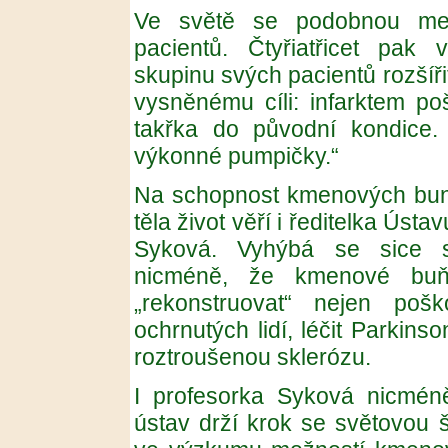
Ve světě se podobnou met
pacientů. Čtyřiatřicet pa
skupinu svých pacientů rozšířit
vysněnému cíli: infarktem po
takřka do původní kondice. „
výkonné pumpičky.“
Na schopnost kmenových bun
těla život věří i ředitelka Úst
Syková. Vyhýbá se sice sl
nicméně, že kmenové bu
„rekonstruovat“ nejen poš
ochrnutých lidí, léčit Parkin
roztroušenou sklerózu.
I profesorka Syková nicméně 
ústav drží krok se světovou 