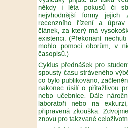
někdy i léta pokusů či sb
nejvhodnější formy jejich
recenzního řízení a úprav 
článek, za který má vysokoško
existenci. (Překonání nechut
mohlo pomoci oborům, v nic
časopisů.)
Cyklus přednášek pro stude
spousty času stráveného výbě
co bylo publikováno, začleněn
nakonec úsilí o přitažlivou p
nebo učebnice. Dále náročná
laboratoři nebo na exkurz
připravená zkouška. Zdvojme 
znovu pro takzvané celoživotn