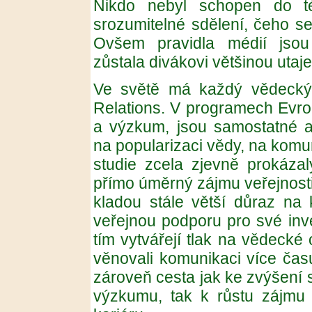
Nikdo nebyl schopen do t
srozumitelné sdělení, čeho se
Ovšem pravidla médií jsou
zůstala divákovi většinou utaje
Ve světě má každý vědecký p
Relations. V programech Evro
a výzkum, jsou samostatné a
na popularizaci vědy, na komun
studie zcela zjevně prokázaly
přímo úměrný zájmu veřejnosti
kladou stále větší důraz na 
veřejnou podporu pro své inve
tím vytvářejí tlak na vědecké
věnovali komunikaci více času
zároveň cesta jak ke zvýšení 
výzkumu, tak k růstu zájmu