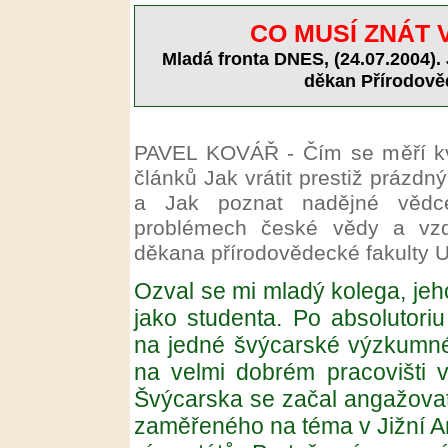
CO MUSÍ ZNÁT 
Mladá fronta DNES, (24.07.2004). 
děkan Přírodově
PAVEL KOVÁŘ - Čím se měří kva
článků Jak vrátit prestiž prázd
a Jak poznat nadějné vědce
problémech české vědy a vzd
děkana přírodovědecké fakulty U
Ozval se mi mladý kolega, jeh
jako studenta. Po absolutoriu
na jedné švýcarské výzkumné i
na velmi dobrém pracovišti v
Švýcarska se začal angažovat
zaměřeného na téma v Jižní A