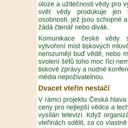
úloze a užitečnosti vědy pro v
svět vědy produkuje jen v
osobností, jež jsou schopné a 
žádá čtenář nebo divák.
Komunikace české vědy s
vytvoření míst tiskových mluvč
nerozumějí buď vědě, nebo mé
svolení šéfů toho moc říci n
tiskové zprávy a nudné konfere
média nepoživatelnou.
Dvacet vteřin nestačí
V rámci projektu Česká hlava
ceny pro nejlepší vědce a tech
vysílán televizí. Když organiz
vteřinách sdělit, za co vlastně