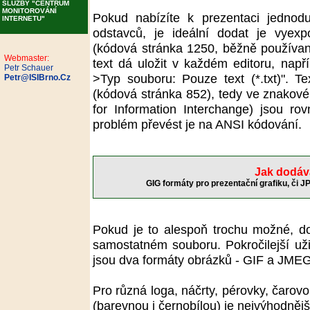
SLUŽBY "CENTRUM
MONITOROVÁNÍ
Pokud nabízíte k prezentaci jednodu
INTERNETU"
odstavců, je ideální dodat je vyex
(kódová stránka 1250, běžně používa
Webmaster:
text dá uložit v každém editoru, např
Petr Schauer
>Typ souboru: Pouze text (*.txt)".
Petr@ISIBrno.Cz
(kódová stránka 852), tedy ve znakov
for Information Interchange) jsou ro
problém převést je na ANSI kódování.
Jak dodáv
GIG formáty pro prezentační grafiku, či J
Pokud je to alespoň trochu možné, do
samostatném souboru. Pokročilejší uži
jsou dva formáty obrázků - GIF a JMEG
Pro různá loga, náčrty, pérovky, čarovou
(barevnou i černobílou) je nejvýhodnějš