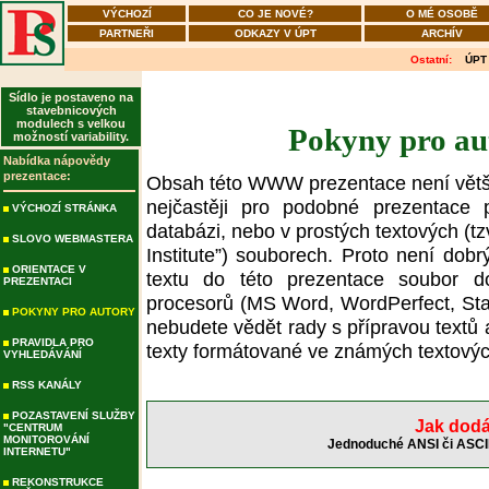
VÝCHOZÍ
CO JE NOVÉ?
O MÉ OSOBĚ
PARTNEŘI
ODKAZY V ÚPT
ARCHÍV
Ostatní:
ÚPT
Sídlo je postaveno na
stavebnicových
modulech s velkou
Pokyny pro au
možností variability.
Nabídka nápovědy
prezentace:
Obsah této WWW prezentace není větši
nejčastěji pro podobné prezentace
VÝCHOZÍ STRÁNKA
databázi, nebo v prostých textových (t
SLOVO WEBMASTERA
Institute”) souborech. Proto není do
ORIENTACE V
textu do této prezentace soubor d
PREZENTACI
procesorů (MS Word, WordPerfect, StarO
POKYNY PRO AUTORY
nebudete vědět rady s přípravou textů 
PRAVIDLA PRO
texty formátované ve známých textových
VYHLEDÁVÁNÍ
RSS KANÁLY
POZASTAVENÍ SLUŽBY
Jak dodá
"CENTRUM
MONITOROVÁNÍ
Jednoduché ANSI či ASCII 
INTERNETU"
REKONSTRUKCE