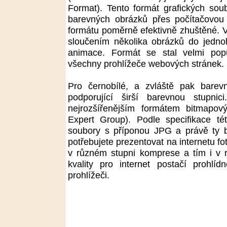
Format). Tento formát grafických soub
barevných obrázků přes počítačovou 
formátu poměrně efektivně zhuštěné. 
sloučením několika obrázků do jedno
animace. Formát se stal velmi popu
všechny prohlížeče webových stránek.
Pro černobílé, a zvláště pak barevn
podporující širší barevnou stupni
nejrozšířenějším formátem bitmapov
Expert Group). Podle specifikace té
soubory s příponou JPG a právě ty b
potřebujete prezentovat na internetu fo
v různém stupni komprese a tím i v r
kvality pro internet postačí prohl
prohlížeči.